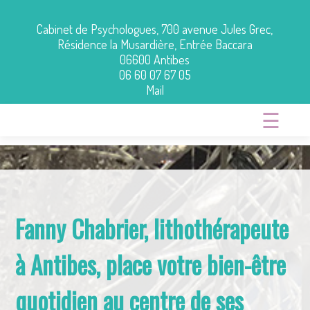
Cabinet de Psychologues, 700 avenue Jules Grec,
Résidence la Musardière, Entrée Baccara
06600 Antibes
06 60 07 67 05
Mail
☰
Fanny Chabrier, lithothérapeute
à Antibes, place votre bien-être
quotidien au centre de ses