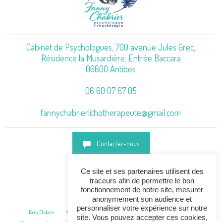
Cabinet de Psychologues, 700 avenue Jules Grec,
Résidence la Musardière, Entrée Baccara
06600 Antibes
06 60 07 67 05
fannychabrierlithotherapeute@gmail.com
Contactez-nous
Ce site et ses partenaires utilisent des
Horaires
traceurs afin de permettre le bon
fonctionnement de notre site, mesurer
anonymement son audience et
personnaliser votre expérience sur notre
Fanny Chabrier
Mes formations
Soins en lithothérapie
Atelier bijoux guérison
site. Vous pouvez accepter ces cookies,